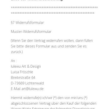
***************************************************
*************************************************
§7 Widerrufsformular
Muster-Widerrufsformular
(Wenn Sie den Vertrag widerrufen wollen, dann füllen
Sie bitte dieses Formular aus und senden Sie es
zurück.)
An :
lulewu Art & Design
Luisa Fröschle
Breitestraße 64
D-73669 Lichtenwald
E-Mail
art@lulewu.de
Hiermit widerrufe(n) ich/wir (*) den von mir/uns (*)
abgeschlossenen Vertrag über den Kauf der folgenden
Waren (*)/die Erbringung der folgenden Dienstleistung