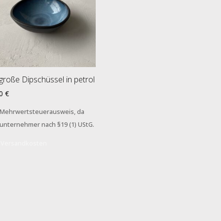
große Dipschüssel in petrol
00
€
 Mehrwertsteuerausweis, da
nunternehmer nach §19 (1) UStG.
.
Versandkosten