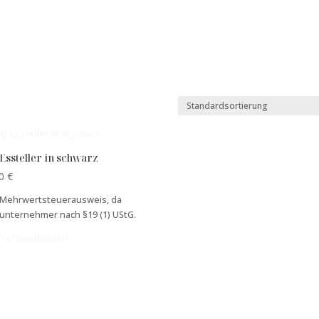
Essteller in schwarz
00
€
 Mehrwertsteuerausweis, da
nunternehmer nach §19 (1) UStG.
.
Versandkosten