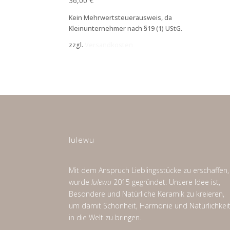
36,00
€
Kein Mehrwertsteuerausweis, da
Kleinunternehmer nach §19 (1) UStG.
zzgl.
Versandkosten
lulewu
Mit dem Anspruch Lieblingsstücke zu erschaffen,
wurde
lulewu
2015 gegründet. Unsere Idee ist,
Besondere und Natürliche Keramik zu kreieren,
um damit Schönheit, Harmonie und Natürlichkei
in die Welt zu bringen.